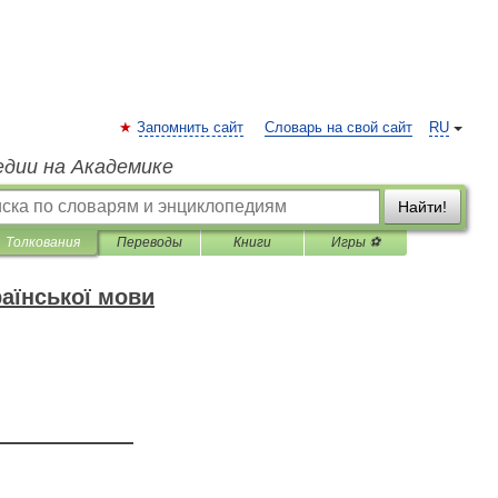
Запомнить сайт
Словарь на свой сайт
RU
едии на Академике
Найти!
Толкования
Переводы
Книги
Игры ⚽
аїнської мови
—————————