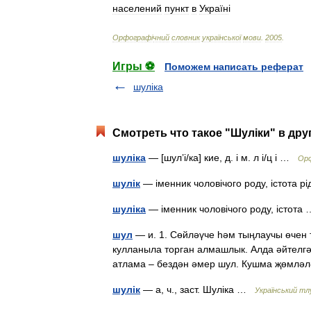
населений
пункт
в
Україн
і
Орфограф
і
чний
словник
української
мови
.
2005
.
Игры ⚽
Поможем написать реферат
шуліка
Смотреть что такое "Шуліки" в дру
шуліка
— [шул’і/ка] кие, д. і м. л і/ц і …
Орф
шулік
— іменник чоловічого роду, істота 
шуліка
— іменник чоловічого роду, істот
шул
— и. 1. Сөйләүче һәм тыңлаучы өчен 
кулланыла торган алмашлык. Алда әйтелг
атлама – бездән әмер шул. Кушма җөмл
шулік
— а, ч., заст. Шуліка …
Український тл