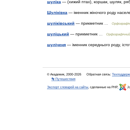
шуліка
— (хижий птах), коршак, шуляк, р
Шуліківка
— іменник жіночого роду насел
шуліківський
— прикметник …
Орфографічн
шуліцький
— прикметник …
Орфографічний 
шуліченя
— іменник середнього роду, іс
© Академик, 2000-2026
Обратная связь:
Техподдерж
👣 Путешествия
Экспорт словарей на сайты
, сделанные на PHP,
Jo