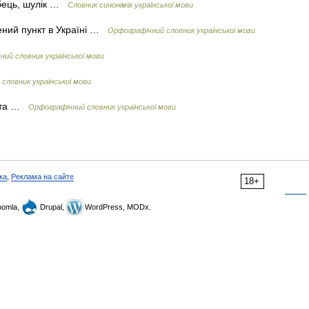
ябець, шулік …
Словник синонімів української мови
ений пункт в Україні …
Орфографічний словник української мови
ий словник української мови
словник української мови
тота …
Орфографічний словник української мови
ка
,
Реклама на сайте
18+
omla,
Drupal,
WordPress, MODx.