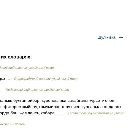
Шуліківка
гих словарях:
оепічний словник української мови
рідко …
Орфографічний словник української мови
а …
Орфографічний словник української мови
таныш булган әйбер, күренеш яки вакыйганы күрсәтү өчен
ән фикерне җыйнау, гомумиләштерү өчен кулланыла анда аяк
әләрдә баш җөмләнең хәбәре… …
Татар теленең аңлатмалы сүзлеге
умачний словник