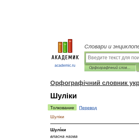
Словари и энциклоп
academic.ru
Орфографічний словник української мови
Орфографічний словник укр
Шуліки
Толкование
Перевод
Шул
і
ки
————————————————————
Шул
і
́ки
власна
назва